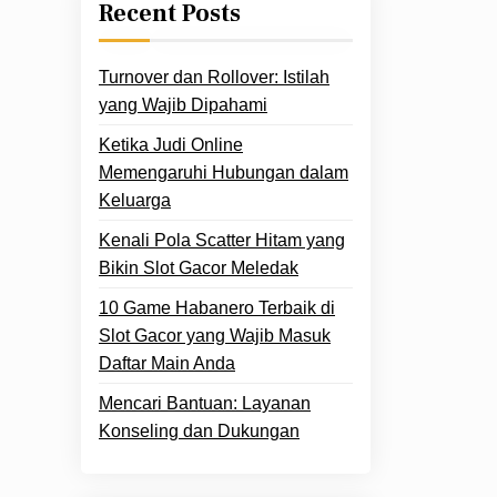
Recent Posts
Turnover dan Rollover: Istilah
yang Wajib Dipahami
Ketika Judi Online
Memengaruhi Hubungan dalam
Keluarga
Kenali Pola Scatter Hitam yang
Bikin Slot Gacor Meledak
10 Game Habanero Terbaik di
Slot Gacor yang Wajib Masuk
Daftar Main Anda
Mencari Bantuan: Layanan
Konseling dan Dukungan