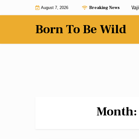
Skip
Breaking News
Turnover dan Rollover: Istilah yang Waji
August 7, 2026
to
content
Born To Be Wild
Month