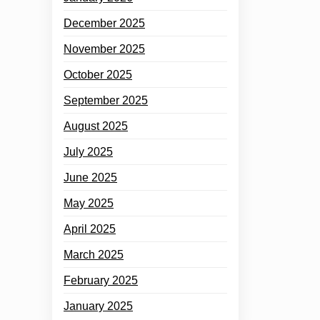
December 2025
November 2025
October 2025
September 2025
August 2025
July 2025
June 2025
May 2025
April 2025
March 2025
February 2025
January 2025