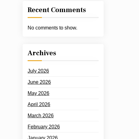
Recent Comments
No comments to show.
Archives
July 2026
June 2026
May 2026
April 2026
March 2026
February 2026
January 2026