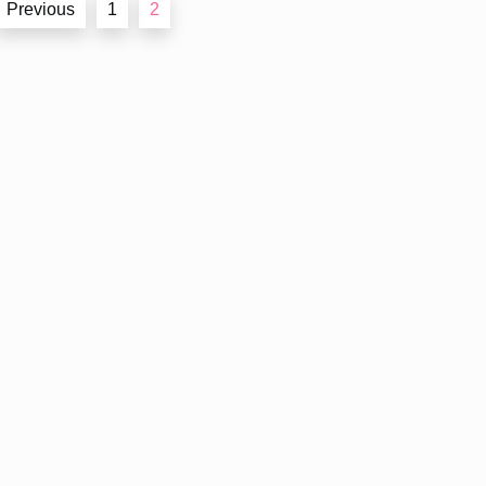
Previous
1
2