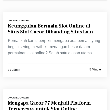
UNCATEGORIZED
Keunggulan Bermain Slot Online di
Situs Slot Gacor Dibanding Situs Lain
Pernahkah kamu berpikir mengapa ada pemain yang
begitu sering meraih kemenangan besar dalam
permainan slot online? Salah satu alasan utama
5 Minute
by
admin
UNCATEGORIZED
Mengapa Gacor 77 Menjadi Platform
Terpercaya untuk Slot Online