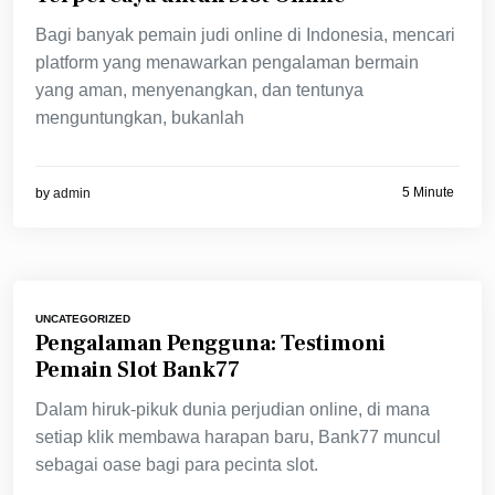
Bagi banyak pemain judi online di Indonesia, mencari
platform yang menawarkan pengalaman bermain
yang aman, menyenangkan, dan tentunya
menguntungkan, bukanlah
5 Minute
by
admin
UNCATEGORIZED
Pengalaman Pengguna: Testimoni
Pemain Slot Bank77
Dalam hiruk-pikuk dunia perjudian online, di mana
setiap klik membawa harapan baru, Bank77 muncul
sebagai oase bagi para pecinta slot.