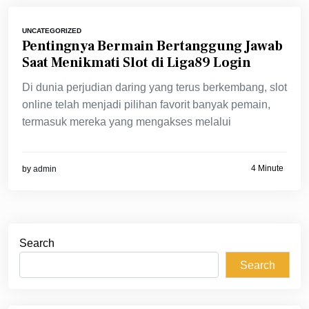
UNCATEGORIZED
Pentingnya Bermain Bertanggung Jawab
Saat Menikmati Slot di Liga89 Login
Di dunia perjudian daring yang terus berkembang, slot
online telah menjadi pilihan favorit banyak pemain,
termasuk mereka yang mengakses melalui
4 Minute
by
admin
Search
Search