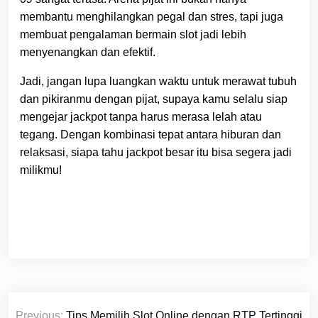
membantu menghilangkan pegal dan stres, tapi juga
membuat pengalaman bermain slot jadi lebih
menyenangkan dan efektif.
Jadi, jangan lupa luangkan waktu untuk merawat tubuh
dan pikiranmu dengan pijat, supaya kamu selalu siap
mengejar jackpot tanpa harus merasa lelah atau
tegang. Dengan kombinasi tepat antara hiburan dan
relaksasi, siapa tahu jackpot besar itu bisa segera jadi
milikmu!
Post
Previous:
Tips Memilih Slot Online dengan RTP Tertinggi