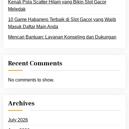
Kenali Pola Scatter Hitam yang Bikin Slot Gacor
Meledak
10 Game Habanero Terbaik di Slot Gacor yang Wajib
Masuk Daftar Main Anda
Mencari Bantuan: Layanan Konseling dan Dukungan
Recent Comments
No comments to show.
Archives
July 2026