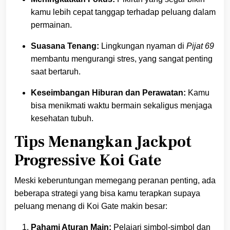
kamu lebih cepat tanggap terhadap peluang dalam
permainan.
Suasana Tenang:
Lingkungan nyaman di
Pijat 69
membantu mengurangi stres, yang sangat penting
saat bertaruh.
Keseimbangan Hiburan dan Perawatan:
Kamu
bisa menikmati waktu bermain sekaligus menjaga
kesehatan tubuh.
Tips Menangkan Jackpot
Progressive Koi Gate
Meski keberuntungan memegang peranan penting, ada
beberapa strategi yang bisa kamu terapkan supaya
peluang menang di Koi Gate makin besar:
Pahami Aturan Main:
Pelajari simbol-simbol dan