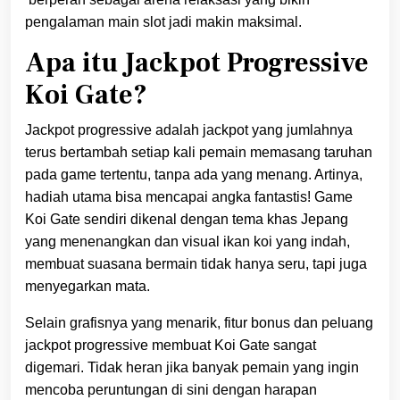
pengalaman main slot jadi makin maksimal.
Apa itu Jackpot Progressive
Koi Gate?
Jackpot progressive adalah jackpot yang jumlahnya
terus bertambah setiap kali pemain memasang taruhan
pada game tertentu, tanpa ada yang menang. Artinya,
hadiah utama bisa mencapai angka fantastis! Game
Koi Gate sendiri dikenal dengan tema khas Jepang
yang menenangkan dan visual ikan koi yang indah,
membuat suasana bermain tidak hanya seru, tapi juga
menyegarkan mata.
Selain grafisnya yang menarik, fitur bonus dan peluang
jackpot progressive membuat Koi Gate sangat
digemari. Tidak heran jika banyak pemain yang ingin
mencoba peruntungan di sini dengan harapan