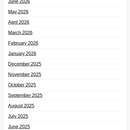
June 2026
May 2026
April 2026
March 2026
February 2026
January 2026
December 2025
November 2025
October 2025
September 2025
August 2025
July 2025
June 2025