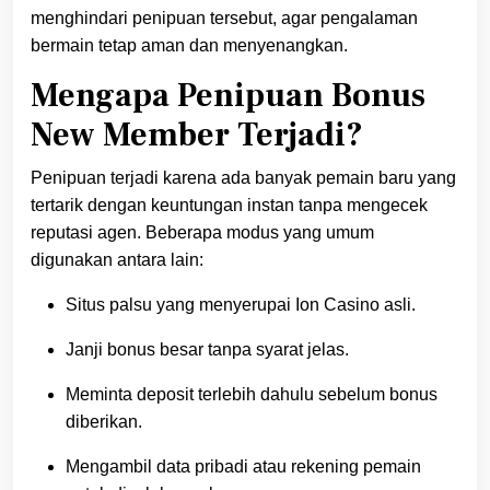
menghindari penipuan tersebut, agar pengalaman
bermain tetap aman dan menyenangkan.
Mengapa Penipuan Bonus
New Member Terjadi?
Penipuan terjadi karena ada banyak pemain baru yang
tertarik dengan keuntungan instan tanpa mengecek
reputasi agen. Beberapa modus yang umum
digunakan antara lain:
Situs palsu yang menyerupai Ion Casino asli.
Janji bonus besar tanpa syarat jelas.
Meminta deposit terlebih dahulu sebelum bonus
diberikan.
Mengambil data pribadi atau rekening pemain