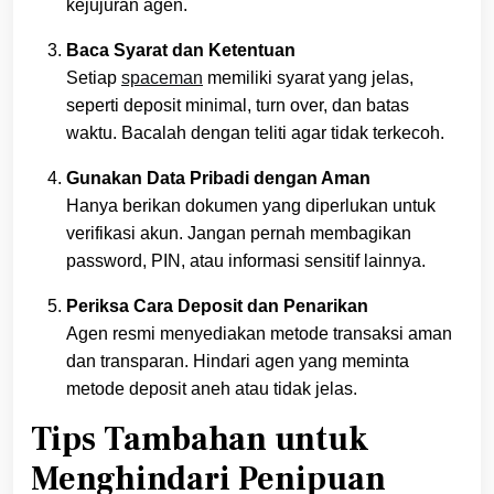
kejujuran agen.
Baca Syarat dan Ketentuan
Setiap
spaceman
memiliki syarat yang jelas,
seperti deposit minimal, turn over, dan batas
waktu. Bacalah dengan teliti agar tidak terkecoh.
Gunakan Data Pribadi dengan Aman
Hanya berikan dokumen yang diperlukan untuk
verifikasi akun. Jangan pernah membagikan
password, PIN, atau informasi sensitif lainnya.
Periksa Cara Deposit dan Penarikan
Agen resmi menyediakan metode transaksi aman
dan transparan. Hindari agen yang meminta
metode deposit aneh atau tidak jelas.
Tips Tambahan untuk
Menghindari Penipuan