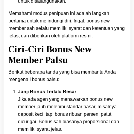
untuk disalahgunakan.
Memahami modus penipuan ini adalah langkah
pertama untuk melindungi diri. Ingat, bonus new
member sah selalu memiliki syarat dan ketentuan yang
jelas, dan diberikan oleh platform resmi.
Ciri-Ciri Bonus New
Member Palsu
Berikut beberapa tanda yang bisa membantu Anda
mengenali bonus palsu:
Janji Bonus Terlalu Besar
Jika ada agen yang menawarkan bonus new
member jauh melebihi standar pasar, misalnya
deposit kecil tapi bonus ribuan persen, patut
dicurigai. Bonus sah biasanya proporsional dan
memiliki syarat jelas.