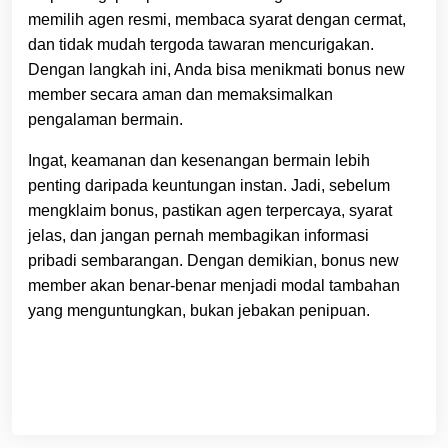
memilih agen resmi, membaca syarat dengan cermat,
dan tidak mudah tergoda tawaran mencurigakan.
Dengan langkah ini, Anda bisa menikmati bonus new
member secara aman dan memaksimalkan
pengalaman bermain.
Ingat, keamanan dan kesenangan bermain lebih
penting daripada keuntungan instan. Jadi, sebelum
mengklaim bonus, pastikan agen terpercaya, syarat
jelas, dan jangan pernah membagikan informasi
pribadi sembarangan. Dengan demikian, bonus new
member akan benar-benar menjadi modal tambahan
yang menguntungkan, bukan jebakan penipuan.