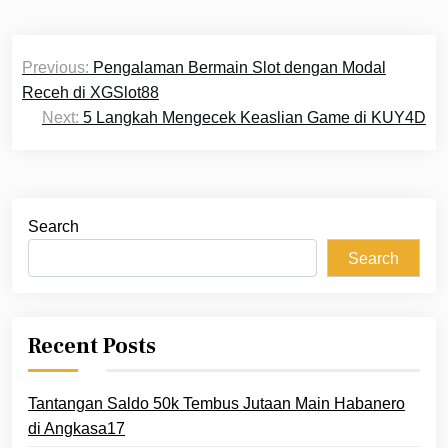
Post
Previous:
Pengalaman Bermain Slot dengan Modal
navigation
Receh di XGSlot88
Next:
5 Langkah Mengecek Keaslian Game di KUY4D
Search
Search
Recent Posts
Tantangan Saldo 50k Tembus Jutaan Main Habanero
di Angkasa17