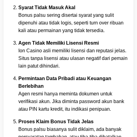
Syarat Tidak Masuk Akal
Bonus palsu sering disertai syarat yang sulit
dipenuhi atau tidak logis, seperti turn over ribuan
kali atau permainan yang tidak tersedia.
Agen Tidak Memiliki Lisensi Resmi
Ion Casino asli memiliki lisensi dan reputasi jelas.
Situs tanpa lisensi atau ulasan negatif dari pemain
lain patut dihindari.
Permintaan Data Pribadi atau Keuangan
Berlebihan
Agen resmi hanya meminta dokumen untuk
verifikasi akun. Jika diminta password akun bank
atau PIN kartu kredit, itu indikasi penipuan.
Proses Klaim Bonus Tidak Jelas
Bonus palsu biasanya sulit diklaim, ada banyak
persyaratan tambahan, atau tiba-tiba dibatalkan