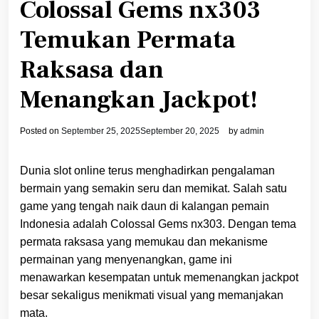
Colossal Gems nx303
Temukan Permata
Raksasa dan
Menangkan Jackpot!
Posted on
September 25, 2025
September 20, 2025
by
admin
Dunia slot online terus menghadirkan pengalaman
bermain yang semakin seru dan memikat. Salah satu
game yang tengah naik daun di kalangan pemain
Indonesia adalah Colossal Gems nx303. Dengan tema
permata raksasa yang memukau dan mekanisme
permainan yang menyenangkan, game ini
menawarkan kesempatan untuk memenangkan jackpot
besar sekaligus menikmati visual yang memanjakan
mata.