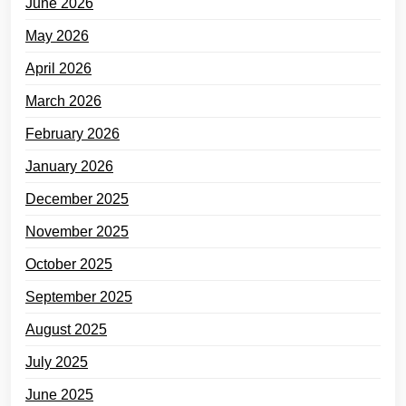
June 2026
May 2026
April 2026
March 2026
February 2026
January 2026
December 2025
November 2025
October 2025
September 2025
August 2025
July 2025
June 2025