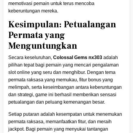
memotivasi pemain untuk terus mencoba
keberuntungan mereka.
Kesimpulan: Petualangan
Permata yang
Menguntungkan
Secara keseluruhan,
Colossal Gems nx303
adalah
pilihan tepat bagi pemain yang mencari pengalaman
slot online yang seru dan menghibur. Dengan tema
permata raksasa yang memukau, fitur bonus yang
melimpah, serta keseimbangan antara keberuntungan
dan strategi, game ini berhasil memberikan sensasi
petualangan dan peluang kemenangan besar.
Setiap putaran adalah kesempatan untuk menemukan
permata raksasa, memanfaatkan fitur, dan meraih
jackpot. Bagi pemain yang menyukai tantangan