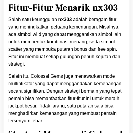
Fitur-Fitur Menarik nx303
Salah satu keunggulan
nx303
adalah beragam fitur
yang meningkatkan peluang kemenangan. Misalnya,
ada simbol wild yang dapat menggantikan simbol lain
untuk membentuk kombinasi menang, serta simbol
scatter yang membuka putaran bonus dan free spin.
Fitur ini membuat setiap gulungan penuh kejutan dan
strategi.
Selain itu, Colossal Gems juga menawarkan mode
multiplikator yang dapat menggandakan kemenangan
secara signifikan. Dengan strategi bermain yang tepat,
pemain bisa memanfaatkan fitur-fitur ini untuk meraih
jackpot besar. Tidak jarang, satu putaran saja bisa
menghadirkan kemenangan yang membuat pemain
tersenyum lebar.