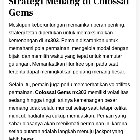
Strategi Menang di Colossal
Gems
Meskipun keberuntungan memainkan peran penting,
strategi tetap diperlukan untuk memaksimalkan
kemenangan di
nx303
. Pemain disarankan untuk
memahami pola permainan, mengelola modal dengan
bijak, dan memilih waktu yang tepat untuk memutar
gulungan. Memanfaatkan fitur free spin pada saat
tertentu dapat meningkatkan peluang menang besar.
Selain itu, pemain juga perlu memperhatikan volatilitas
permainan.
Colossal Gems nx303
memiliki volatilitas
sedang hingga tinggi, artinya kemenangan besar
memang tidak selalu muncul setiap saat, tetapi ketika
muncul, hadiahnya cukup memuaskan. Pemain yang
sabar biasanya akan menikmati permainan ini karena
setiap putaran adalah langkah menuju jackpot yang
lebih besar.