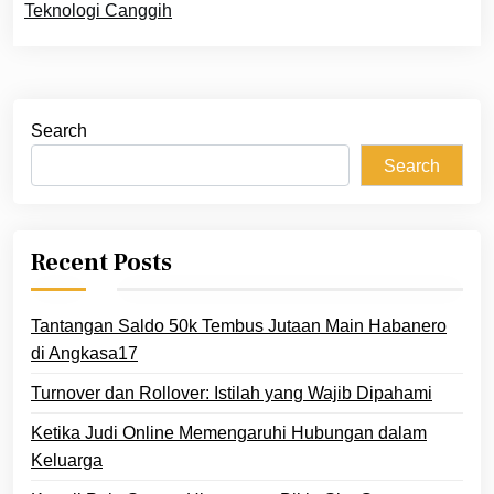
Teknologi Canggih
Search
Search
Recent Posts
Tantangan Saldo 50k Tembus Jutaan Main Habanero
di Angkasa17
Turnover dan Rollover: Istilah yang Wajib Dipahami
Ketika Judi Online Memengaruhi Hubungan dalam
Keluarga