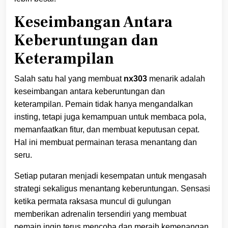
Keseimbangan Antara
Keberuntungan dan
Keterampilan
Salah satu hal yang membuat
nx303
menarik adalah
keseimbangan antara keberuntungan dan
keterampilan. Pemain tidak hanya mengandalkan
insting, tetapi juga kemampuan untuk membaca pola,
memanfaatkan fitur, dan membuat keputusan cepat.
Hal ini membuat permainan terasa menantang dan
seru.
Setiap putaran menjadi kesempatan untuk mengasah
strategi sekaligus menantang keberuntungan. Sensasi
ketika permata raksasa muncul di gulungan
memberikan adrenalin tersendiri yang membuat
pemain ingin terus mencoba dan meraih kemenangan