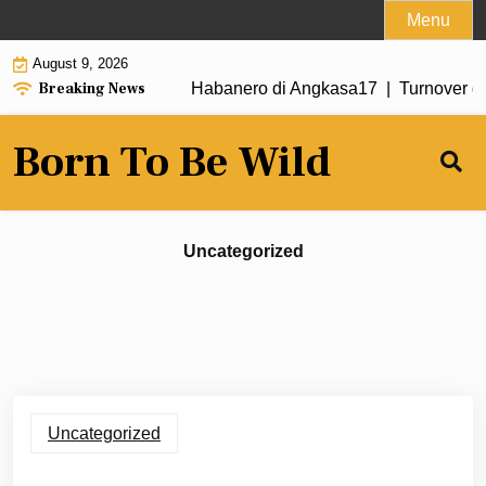
Skip
Menu
to
August 9, 2026
content
Breaking News
k Tembus Jutaan Main Habanero di Angkasa17 |
Turnover dan 
Born To Be Wild
Uncategorized
Uncategorized