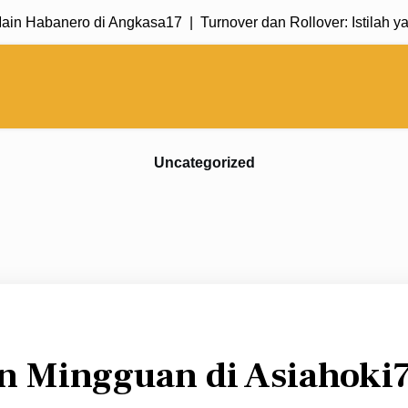
 Habanero di Angkasa17 |
Turnover dan Rollover: Istilah yan
Uncategorized
n Mingguan di Asiahoki