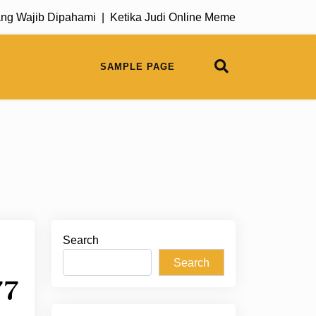
g Wajib Dipahami |
Ketika Judi Online Memengaruhi Hubungan
SAMPLE PAGE
Search
Search
77