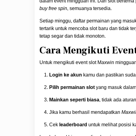
dalam event mingguan ini. Dari slot bertema 
buy free spin
, semuanya tersedia.
Setiap minggu, daftar permainan yang masuk
tertarik untuk mencoba slot baru dan tidak t
tetap segar dan tidak monoton.
Cara Mengikuti Even
Untuk mengikuti event slot Maxwin mingguan
Login ke akun
kamu dan pastikan suda
Pilih permainan slot
yang masuk dalam d
Mainkan seperti biasa
, tidak ada atura
Jika kamu berhasil mendapatkan
Maxwi
Cek
leaderboard
untuk melihat posisi 