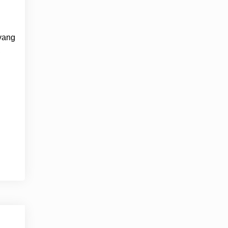
 yang
,