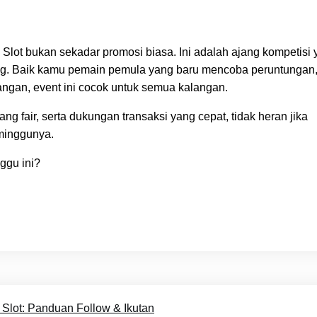
Slot bukan sekadar promosi biasa. Ini adalah ajang kompetisi
g. Baik kamu pemain pemula yang baru mencoba peruntungan
ngan, event ini cocok untuk semua kalangan.
g fair, serta dukungan transaksi yang cepat, tidak heran jika
 minggunya.
ggu ini?
 Slot: Panduan Follow & Ikutan