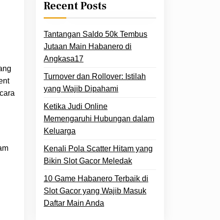
Recent Posts
Tantangan Saldo 50k Tembus
Jutaan Main Habanero di
Angkasa17
ang
Turnover dan Rollover: Istilah
ent
yang Wajib Dipahami
cara
Ketika Judi Online
Memengaruhi Hubungan dalam
Keluarga
lam
Kenali Pola Scatter Hitam yang
Bikin Slot Gacor Meledak
10 Game Habanero Terbaik di
Slot Gacor yang Wajib Masuk
Daftar Main Anda