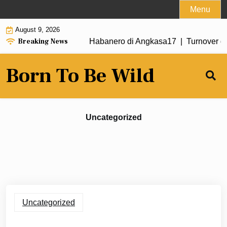
Skip
Menu
to
August 9, 2026
content
Breaking News
k Tembus Jutaan Main Habanero di Angkasa17 |
Turnover dan 
Born To Be Wild
Uncategorized
Uncategorized