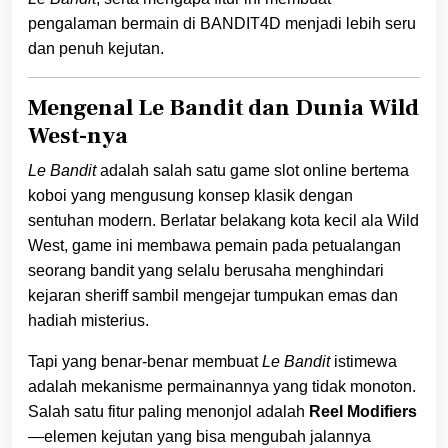
pengalaman bermain di BANDIT4D menjadi lebih seru
dan penuh kejutan.
Mengenal Le Bandit dan Dunia Wild
West-nya
Le Bandit
adalah salah satu game slot online bertema
koboi yang mengusung konsep klasik dengan
sentuhan modern. Berlatar belakang kota kecil ala Wild
West, game ini membawa pemain pada petualangan
seorang bandit yang selalu berusaha menghindari
kejaran sheriff sambil mengejar tumpukan emas dan
hadiah misterius.
Tapi yang benar-benar membuat
Le Bandit
istimewa
adalah mekanisme permainannya yang tidak monoton.
Salah satu fitur paling menonjol adalah
Reel Modifiers
—elemen kejutan yang bisa mengubah jalannya