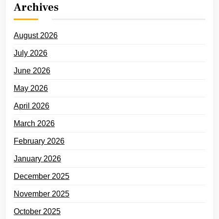
Archives
August 2026
July 2026
June 2026
May 2026
April 2026
March 2026
February 2026
January 2026
December 2025
November 2025
October 2025