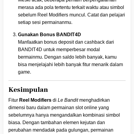
merasa ada pola tertentu terkait waktu atau simbol
sebelum Reel Modifiers muncul. Catat dan pelajari
setiap sesi permainanmu.
Gunakan Bonus BANDIT4D
Manfaatkan bonus deposit dan cashback dari
BANDIT4D untuk memperbesar modal
bermainmu. Dengan saldo lebih banyak, kamu
bisa menjelajahi lebih banyak fitur menarik dalam
game.
Kesimpulan
Fitur
Reel Modifiers
di
Le Bandit
menghadirkan
dimensi baru dalam permainan slot online yang
sebelumnya hanya mengandalkan kombinasi simbol
biasa. Dengan tambahan elemen kejutan dan
perubahan mendadak pada gulungan, permainan