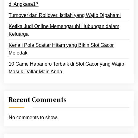
di Angkasa17
Turnover dan Rollover: Istilah yang Wajib Dipahami
Ketika Judi Online Memengaruhi Hubungan dalam
Keluarga
Kenali Pola Scatter Hitam yang Bikin Slot Gacor
Meledak
10 Game Habanero Terbaik di Slot Gacor yang Wajib
Masuk Daftar Main Anda
Recent Comments
No comments to show.