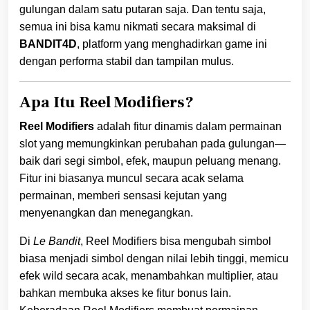
gulungan dalam satu putaran saja. Dan tentu saja,
semua ini bisa kamu nikmati secara maksimal di
BANDIT4D
, platform yang menghadirkan game ini
dengan performa stabil dan tampilan mulus.
Apa Itu Reel Modifiers?
Reel Modifiers
adalah fitur dinamis dalam permainan
slot yang memungkinkan perubahan pada gulungan—
baik dari segi simbol, efek, maupun peluang menang.
Fitur ini biasanya muncul secara acak selama
permainan, memberi sensasi kejutan yang
menyenangkan dan menegangkan.
Di
Le Bandit
, Reel Modifiers bisa mengubah simbol
biasa menjadi simbol dengan nilai lebih tinggi, memicu
efek wild secara acak, menambahkan multiplier, atau
bahkan membuka akses ke fitur bonus lain.