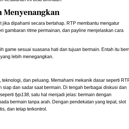
an Menyenangkan
it jika dipahami secara bertahap. RTP membantu mengatur
beri gambaran ritme permainan, dan payline menjelaskan cara
h game sesuai suasana hati dan tujuan bermain. Entah itu ber
n yang lebih menegangkan.
n, teknologi, dan peluang. Memahami mekanik dasar seperti RTP
h siap dan sadar saat bermain. Di tengah berbagai diskusi dan
seperti
fyp138
, satu hal menjadi jelas: bermain dengan
ada bermain tanpa arah. Dengan pendekatan yang tepat, slot
is, dan tetap terkontrol.