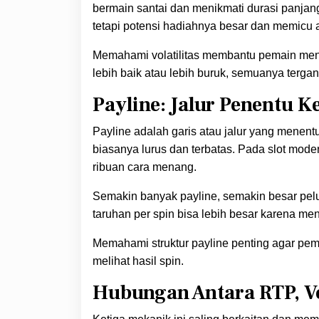
bermain santai dan menikmati durasi panjang.
tetapi potensi hadiahnya besar dan memicu a
Memahami volatilitas membantu pemain meny
lebih baik atau lebih buruk, semuanya tergant
Payline: Jalur Penentu
Payline adalah garis atau jalur yang menent
biasanya lurus dan terbatas. Pada slot mode
ribuan cara menang.
Semakin banyak payline, semakin besar pelu
taruhan per spin bisa lebih besar karena me
Memahami struktur payline penting agar pe
melihat hasil spin.
Hubungan Antara RTP, Vol