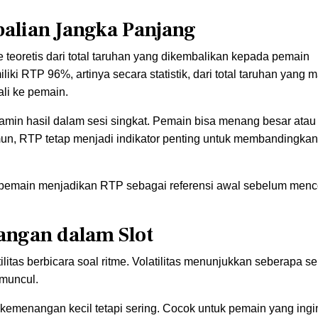
alian Jangka Panjang
 teoretis dari total taruhan yang dikembalikan kepada pemain
iki RTP 96%, artinya secara statistik, dari total taruhan yang 
li ke pemain.
amin hasil dalam sesi singkat. Pemain bisa menang besar atau
mun, RTP tetap menjadi indikator penting untuk membandingkan
 pemain menjadikan RTP sebagai referensi awal sebelum men
nangan dalam Slot
litas berbicara soal ritme. Volatilitas menunjukkan seberapa se
muncul.
 kemenangan kecil tetapi sering. Cocok untuk pemain yang ingi