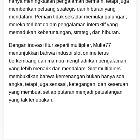
hanya meningkatkan pengalaman bermain, tetapi juga
memberikan peluang strategis dan hiburan yang
mendalam. Pemain tidak sekadar memutar gulungan;
mereka terlibat dalam pengalaman interaktif yang
memadukan keberuntungan, strategi, dan hiburan.
Dengan inovasi fitur seperti multiplier, Mulia77
menunjukkan bahwa industri slot online terus
berkembang dan mampu menghadirkan pengalaman
yang lebih menarik dan mendalam. Slot multipliers
membuktikan bahwa kemenangan bukan hanya soal
angka, tetapi juga sensasi, ketegangan, dan keseruan
yang membuat setiap putaran menjadi petualangan
yang tak terlupakan.