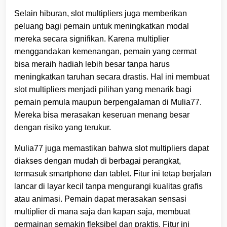
Selain hiburan, slot multipliers juga memberikan
peluang bagi pemain untuk meningkatkan modal
mereka secara signifikan. Karena multiplier
menggandakan kemenangan, pemain yang cermat
bisa meraih hadiah lebih besar tanpa harus
meningkatkan taruhan secara drastis. Hal ini membuat
slot multipliers menjadi pilihan yang menarik bagi
pemain pemula maupun berpengalaman di Mulia77.
Mereka bisa merasakan keseruan menang besar
dengan risiko yang terukur.
Mulia77 juga memastikan bahwa slot multipliers dapat
diakses dengan mudah di berbagai perangkat,
termasuk smartphone dan tablet. Fitur ini tetap berjalan
lancar di layar kecil tanpa mengurangi kualitas grafis
atau animasi. Pemain dapat merasakan sensasi
multiplier di mana saja dan kapan saja, membuat
permainan semakin fleksibel dan praktis. Fitur ini