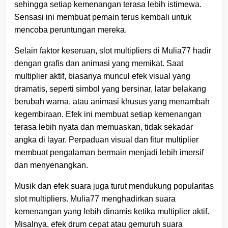
sehingga setiap kemenangan terasa lebih istimewa.
Sensasi ini membuat pemain terus kembali untuk
mencoba peruntungan mereka.
Selain faktor keseruan, slot multipliers di Mulia77 hadir
dengan grafis dan animasi yang memikat. Saat
multiplier aktif, biasanya muncul efek visual yang
dramatis, seperti simbol yang bersinar, latar belakang
berubah warna, atau animasi khusus yang menambah
kegembiraan. Efek ini membuat setiap kemenangan
terasa lebih nyata dan memuaskan, tidak sekadar
angka di layar. Perpaduan visual dan fitur multiplier
membuat pengalaman bermain menjadi lebih imersif
dan menyenangkan.
Musik dan efek suara juga turut mendukung popularitas
slot multipliers. Mulia77 menghadirkan suara
kemenangan yang lebih dinamis ketika multiplier aktif.
Misalnya, efek drum cepat atau gemuruh suara