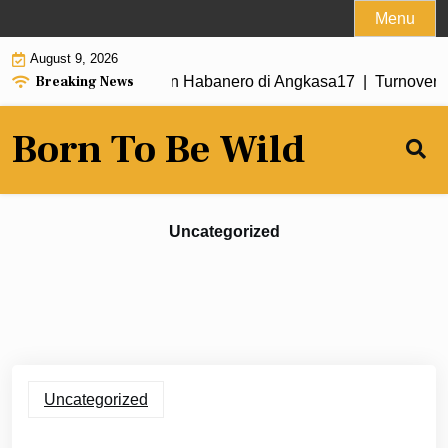
Skip
Menu
to
August 9, 2026
content
Breaking News
0k Tembus Jutaan Main Habanero di Angkasa17 |
Turnover dan
Born To Be Wild
Uncategorized
Uncategorized