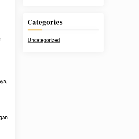
Categories
n
Uncategorized
nya,
ngan