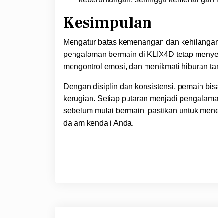
Kesimpulan
Mengatur batas kemenangan dan kehilangan a
pengalaman bermain di KLIX4D tetap menye
mengontrol emosi, dan menikmati hiburan ta
Dengan disiplin dan konsistensi, pemain b
kerugian. Setiap putaran menjadi pengalaman y
sebelum mulai bermain, pastikan untuk me
dalam kendali Anda.
Post