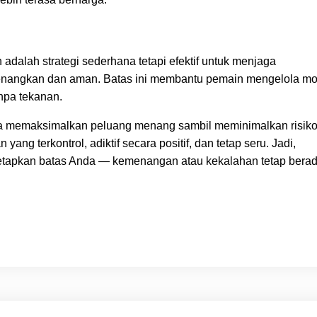
dalah strategi sederhana tetapi efektif untuk menjaga
nangkan dan aman. Batas ini membantu pemain mengelola mo
npa tekanan.
isa memaksimalkan peluang menang sambil meminimalkan risik
ang terkontrol, adiktif secara positif, dan tetap seru. Jadi,
netapkan batas Anda — kemenangan atau kekalahan tetap bera