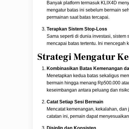
Banyak platform termasuk KLIX4D menyed
mengatur batas ini sebelum bermain se
permainan saat batas tercapai.
Terapkan Sistem Stop-Loss
Sama seperti di dunia investasi, sistem
mencapai batas tertentu. Ini mencegah 
Strategi Mengatur K
Kombinasikan Batas Kemenangan da
Menetapkan kedua batas sekaligus memb
bermain hingga menang Rp500.000 atau
keseimbangan antara peluang dan risiko
Catat Setiap Sesi Bermain
Mencatat kemenangan, kekalahan, dan 
catatan ini, pemain dapat menyesuaikan b
Disiplin dan Konsisten