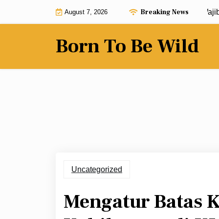
Skip
Breaking News
Turnover dan Rollover: Istilah yang Wajib D
August 7, 2026
to
content
Born To Be Wild
Uncategorized
Mengatur Batas