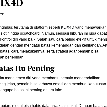
LIX4D
min
hibur, terutama di platform seperti
KLIX4D
yang menawarkan
slot hingga scratchcard. Namun, sensasi hiburan ini juga dapat
ontrol diri yang baik. Salah satu cara paling efektif untuk men
alah dengan mengatur batas kemenangan dan kehilangan. Art
tas, cara melakukannya, serta strategi agar pemain bisa
an berlebihan.
tas Itu Penting
lat manajemen diri yang membantu pemain mengendalikan
ang jelas, pemain bisa terbawa emosi dan membuat keputusan
ngapa batas ini penting antara lain:
rugian, modal bisa habis dalam waktu singkat. Dengan batas y