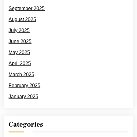
September 2025
August 2025
July 2025
June 2025
May 2025
April 2025
March 2025
February 2025
January 2025
Categories