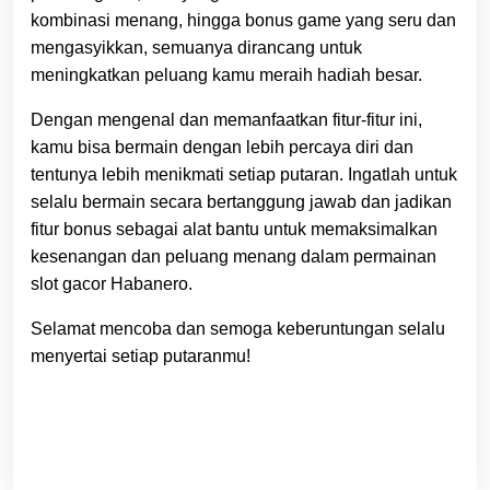
kombinasi menang, hingga bonus game yang seru dan
mengasyikkan, semuanya dirancang untuk
meningkatkan peluang kamu meraih hadiah besar.
Dengan mengenal dan memanfaatkan fitur-fitur ini,
kamu bisa bermain dengan lebih percaya diri dan
tentunya lebih menikmati setiap putaran. Ingatlah untuk
selalu bermain secara bertanggung jawab dan jadikan
fitur bonus sebagai alat bantu untuk memaksimalkan
kesenangan dan peluang menang dalam permainan
slot gacor Habanero.
Selamat mencoba dan semoga keberuntungan selalu
menyertai setiap putaranmu!