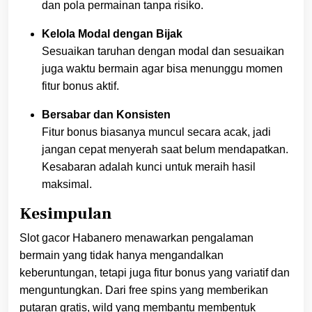
dan pola permainan tanpa risiko.
Kelola Modal dengan Bijak
Sesuaikan taruhan dengan modal dan sesuaikan
juga waktu bermain agar bisa menunggu momen
fitur bonus aktif.
Bersabar dan Konsisten
Fitur bonus biasanya muncul secara acak, jadi
jangan cepat menyerah saat belum mendapatkan.
Kesabaran adalah kunci untuk meraih hasil
maksimal.
Kesimpulan
Slot gacor Habanero menawarkan pengalaman
bermain yang tidak hanya mengandalkan
keberuntungan, tetapi juga fitur bonus yang variatif dan
menguntungkan. Dari free spins yang memberikan
putaran gratis, wild yang membantu membentuk