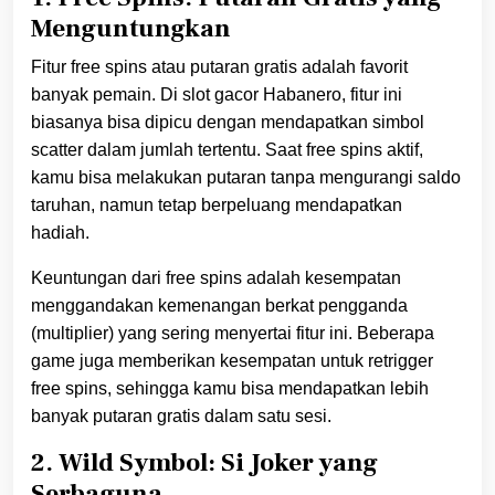
Menguntungkan
Fitur free spins atau putaran gratis adalah favorit
banyak pemain. Di slot gacor Habanero, fitur ini
biasanya bisa dipicu dengan mendapatkan simbol
scatter dalam jumlah tertentu. Saat free spins aktif,
kamu bisa melakukan putaran tanpa mengurangi saldo
taruhan, namun tetap berpeluang mendapatkan
hadiah.
Keuntungan dari free spins adalah kesempatan
menggandakan kemenangan berkat pengganda
(multiplier) yang sering menyertai fitur ini. Beberapa
game juga memberikan kesempatan untuk retrigger
free spins, sehingga kamu bisa mendapatkan lebih
banyak putaran gratis dalam satu sesi.
2. Wild Symbol: Si Joker yang
Serbaguna