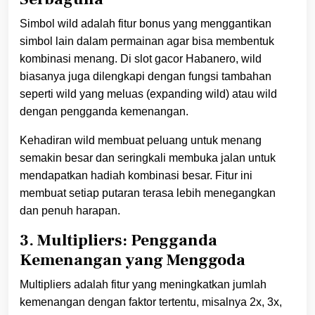
Simbol wild adalah fitur bonus yang menggantikan
simbol lain dalam permainan agar bisa membentuk
kombinasi menang. Di slot gacor Habanero, wild
biasanya juga dilengkapi dengan fungsi tambahan
seperti wild yang meluas (expanding wild) atau wild
dengan pengganda kemenangan.
Kehadiran wild membuat peluang untuk menang
semakin besar dan seringkali membuka jalan untuk
mendapatkan hadiah kombinasi besar. Fitur ini
membuat setiap putaran terasa lebih menegangkan
dan penuh harapan.
3. Multipliers: Pengganda
Kemenangan yang Menggoda
Multipliers adalah fitur yang meningkatkan jumlah
kemenangan dengan faktor tertentu, misalnya 2x, 3x,