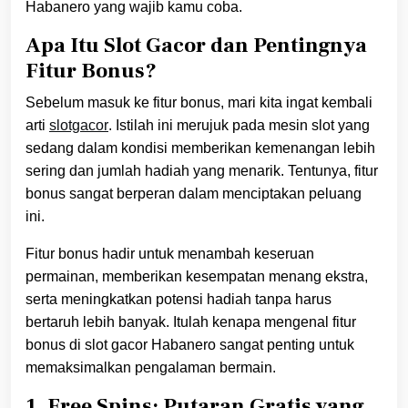
Habanero yang wajib kamu coba.
Apa Itu Slot Gacor dan Pentingnya
Fitur Bonus?
Sebelum masuk ke fitur bonus, mari kita ingat kembali
arti
slotgacor
. Istilah ini merujuk pada mesin slot yang
sedang dalam kondisi memberikan kemenangan lebih
sering dan jumlah hadiah yang menarik. Tentunya, fitur
bonus sangat berperan dalam menciptakan peluang
ini.
Fitur bonus hadir untuk menambah keseruan
permainan, memberikan kesempatan menang ekstra,
serta meningkatkan potensi hadiah tanpa harus
bertaruh lebih banyak. Itulah kenapa mengenal fitur
bonus di slot gacor Habanero sangat penting untuk
memaksimalkan pengalaman bermain.
1. Free Spins: Putaran Gratis yang