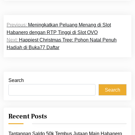
Post
Previous:
Meningkatkan Peluang Menang di Slot
navigation
Habanero dengan RTP Tinggi di Slot OVO
Next:
Happiest Christmas Tree: Pohon Natal Penuh
Hadiah di Buka77 Daftar
Search
Search
Recent Posts
Tantangan Saldo 50k Tembus Jutaan Main Habanero