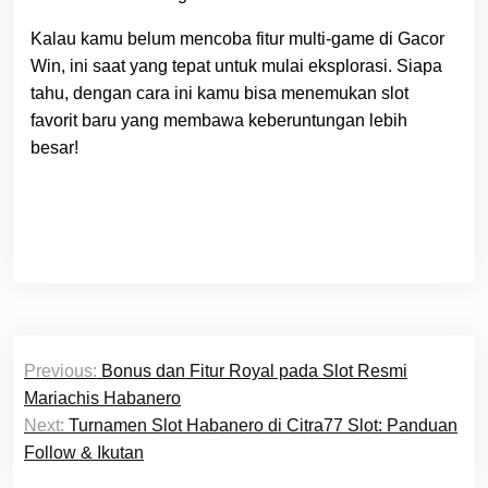
Kalau kamu belum mencoba fitur multi-game di Gacor
Win, ini saat yang tepat untuk mulai eksplorasi. Siapa
tahu, dengan cara ini kamu bisa menemukan slot
favorit baru yang membawa keberuntungan lebih
besar!
Post
Previous:
Bonus dan Fitur Royal pada Slot Resmi
navigation
Mariachis Habanero
Next:
Turnamen Slot Habanero di Citra77 Slot: Panduan
Follow & Ikutan