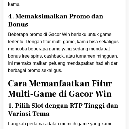
kamu.
4.
Memaksimalkan Promo dan
Bonus
Beberapa promo di Gacor Win berlaku untuk game
tertentu. Dengan fitur multi-game, kamu bisa sekaligus
mencoba beberapa game yang sedang mendapat
bonus free spins, cashback, atau turnamen mingguan.
Ini memaksimalkan peluang mendapatkan hadiah dari
berbagai promo sekaligus.
Cara Memanfaatkan Fitur
Multi-Game di Gacor Win
1.
Pilih Slot dengan RTP Tinggi dan
Variasi Tema
Langkah pertama adalah memilih game yang kamu