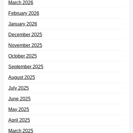
March 2026
February 2026
January 2026
December 2025
November 2025
October 2025
September 2025
August 2025
July 2025
June 2025
May 2025
April 2025
March 2025