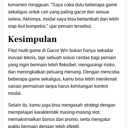
turnamen mingguan. “Saya coba dulu beberapa game
sekaligus untuk cari yang paling gacor dan sesuai
selera. Akhirnya, modal saya bisa bertambah dan lebih
siap ikut kompetisi,” ujar pemain tersebut.
Kesimpulan
Fitur multi-game di Gacor Win bukan hanya sekadar
inovasi teknis, tapi sebuah solusi cerdas bagi pemain
yang ingin bermain lebih fleksibel, mengurangi risiko,
dan meningkatkan peluang menang. Dengan mencoba
beberapa game sekaligus, kamu bisa lebih menikmati
variasi permainan tanpa harus kehilangan kontrol
modal.
Selain itu, kamu juga bisa mengasah strategi dengan
mempelajari karakteristik masing-masing slot,
memaksimalkan bonus dan promo, serta mengatur
waktu bermain dengan lebih efektif.