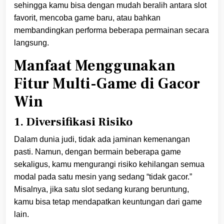
sehingga kamu bisa dengan mudah beralih antara slot
favorit, mencoba game baru, atau bahkan
membandingkan performa beberapa permainan secara
langsung.
Manfaat Menggunakan
Fitur Multi-Game di Gacor
Win
1.
Diversifikasi Risiko
Dalam dunia judi, tidak ada jaminan kemenangan
pasti. Namun, dengan bermain beberapa game
sekaligus, kamu mengurangi risiko kehilangan semua
modal pada satu mesin yang sedang “tidak gacor.”
Misalnya, jika satu slot sedang kurang beruntung,
kamu bisa tetap mendapatkan keuntungan dari game
lain.