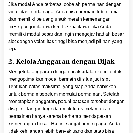
Jika modal Anda terbatas, cobalah permainan dengan
volatilitas rendah agar Anda bisa bermain lebih lama
dan memiliki peluang untuk meraih kemenangan
meskipun jumlahnya kecil. Sebaliknya, jika Anda
memiliki modal besar dan ingin mengejar hadiah besar,
slot dengan volatilitas tinggi bisa menjadi pilihan yang
tepat.
2.
Kelola Anggaran dengan Bijak
Mengelola anggaran dengan bijak adalah kunci untuk
mengoptimalkan modal bermain di situs judi slot.
Tentukan batas maksimal yang siap Anda habiskan
untuk bermain sebelum memulai permainan. Setelah
menetapkan anggaran, patuhi batasan tersebut dengan
disiplin. Jangan tergoda untuk terus melanjutkan
permainan hanya karena berharap mendapatkan
kemenangan besar. Hal ini sangat penting agar Anda
tidak kehilangan lebih banyak uang dan tetap bisa