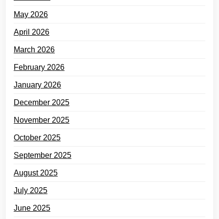
May 2026
April 2026
March 2026
February 2026
January 2026
December 2025
November 2025
October 2025
September 2025
August 2025
July 2025
June 2025