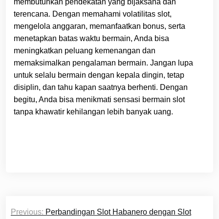
membutuhkan pendekatan yang bijaksana dan
terencana. Dengan memahami volatilitas slot,
mengelola anggaran, memanfaatkan bonus, serta
menetapkan batas waktu bermain, Anda bisa
meningkatkan peluang kemenangan dan
memaksimalkan pengalaman bermain. Jangan lupa
untuk selalu bermain dengan kepala dingin, tetap
disiplin, dan tahu kapan saatnya berhenti. Dengan
begitu, Anda bisa menikmati sensasi bermain slot
tanpa khawatir kehilangan lebih banyak uang.
Post
Previous:
Perbandingan Slot Habanero dengan Slot