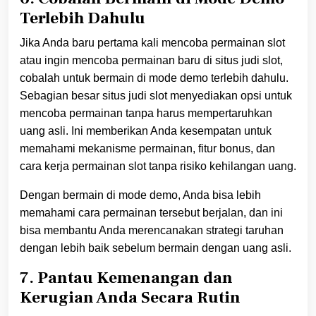
Terlebih Dahulu
Jika Anda baru pertama kali mencoba permainan slot
atau ingin mencoba permainan baru di situs judi slot,
cobalah untuk bermain di mode demo terlebih dahulu.
Sebagian besar situs judi slot menyediakan opsi untuk
mencoba permainan tanpa harus mempertaruhkan
uang asli. Ini memberikan Anda kesempatan untuk
memahami mekanisme permainan, fitur bonus, dan
cara kerja permainan slot tanpa risiko kehilangan uang.
Dengan bermain di mode demo, Anda bisa lebih
memahami cara permainan tersebut berjalan, dan ini
bisa membantu Anda merencanakan strategi taruhan
dengan lebih baik sebelum bermain dengan uang asli.
7.
Pantau Kemenangan dan
Kerugian Anda Secara Rutin