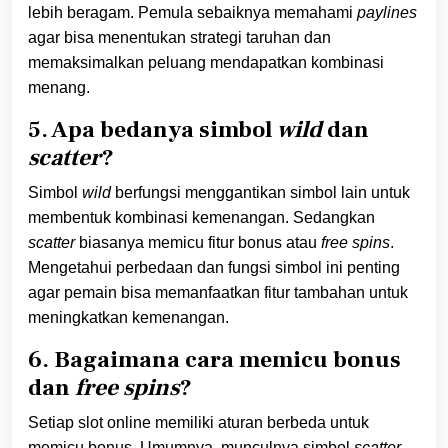
lebih beragam. Pemula sebaiknya memahami
paylines
agar bisa menentukan strategi taruhan dan
memaksimalkan peluang mendapatkan kombinasi
menang.
5. Apa bedanya simbol
wild
dan
scatter
?
Simbol
wild
berfungsi menggantikan simbol lain untuk
membentuk kombinasi kemenangan. Sedangkan
scatter
biasanya memicu fitur bonus atau
free spins
.
Mengetahui perbedaan dan fungsi simbol ini penting
agar pemain bisa memanfaatkan fitur tambahan untuk
meningkatkan kemenangan.
6. Bagaimana cara memicu bonus
dan
free spins
?
Setiap slot online memiliki aturan berbeda untuk
memicu bonus. Umumnya, munculnya simbol
scatter