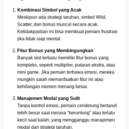
Kombinasi Simbol yang Acak
Meskipun ada strategi taruhan, simbol Wild,
Scatter, dan bonus muncul secara acak.
Ketidakpastian ini bisa membuat pemain frustrasi
jika tidak siap mental.
Fitur Bonus yang Membingungkan
Banyak slot terbaru memiliki fitur bonus yang
kompleks, seperti multiplier, putaran ekstra, atau
mini game. Jika pemain terbawa emosi, mereka
mungkin salah memanfaatkan fitur ini atau
kehilangan momen menang besar.
Manajemen Modal yang Sulit
Tanpa kontrol emosi, pemain cenderung bertaruh
lebih besar saat merasa “beruntung” atau terlalu
kecil saat kalah, yang mengganggu manajemen
modal dan strategi taruhan.