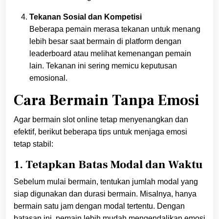
Tekanan Sosial dan Kompetisi
Beberapa pemain merasa tekanan untuk menang
lebih besar saat bermain di platform dengan
leaderboard atau melihat kemenangan pemain
lain. Tekanan ini sering memicu keputusan
emosional.
Cara Bermain Tanpa Emosi
Agar bermain slot online tetap menyenangkan dan
efektif, berikut beberapa tips untuk menjaga emosi
tetap stabil:
1. Tetapkan Batas Modal dan Waktu
Sebelum mulai bermain, tentukan jumlah modal yang
siap digunakan dan durasi bermain. Misalnya, hanya
bermain satu jam dengan modal tertentu. Dengan
batasan ini, pemain lebih mudah mengendalikan emosi