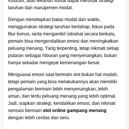
frustrasi, atau tekanan sosial dapat merusak strategi
taruhan dan manajemen modal.
Dengan menetapkan batas modal dan waktu,
menggunakan strategi taruhan bertahap, fokus pada
fitur bonus, serta mengambil istirahat secara berkala,
pemain bisa mengendalikan emosi dan meningkatkan
peluang menang. Yang terpenting, tetap nikmati setiap
putaran sebagai hiburan yang menyenangkan, bukan
hanya sekadar mengejar kemenangan besar.
Menguasai emosi saat bermain slot bukan hal mudah,
tetapi pemain yang bisa melakukannya akan memiliki
pengalaman bermain lebih menyenangkan, lebih
aman, dan tentu peluang menang yang lebih optimal.
Jadi, siapkan strategi, kendalikan emosi, dan nikmati
sensasi bermain
slot online gampang menang
dengan lebih cerdas dan seru.