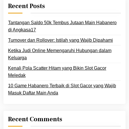
Recent Posts
Tantangan Saldo 50k Tembus Jutaan Main Habanero
di Angkasa17
Turnover dan Rollover: Istilah yang Wajib Dipahami
Ketika Judi Online Memengaruhi Hubungan dalam
Keluarga
Kenali Pola Scatter Hitam yang Bikin Slot Gacor
Meledak
10 Game Habanero Terbaik di Slot Gacor yang Wajib
Masuk Daftar Main Anda
Recent Comments