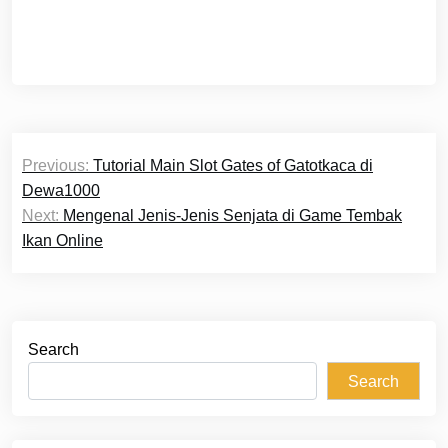
Post
Previous:
Tutorial Main Slot Gates of Gatotkaca di
navigation
Dewa1000
Next:
Mengenal Jenis-Jenis Senjata di Game Tembak
Ikan Online
Search
Search